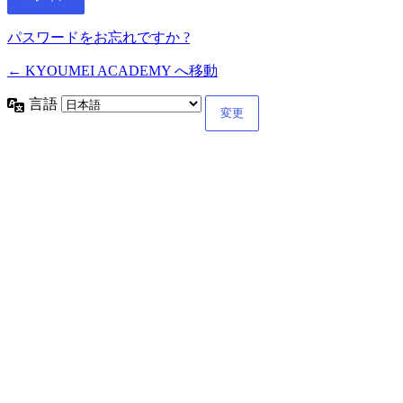
パスワードをお忘れですか ?
← KYOUMEI ACADEMY へ移動
言語