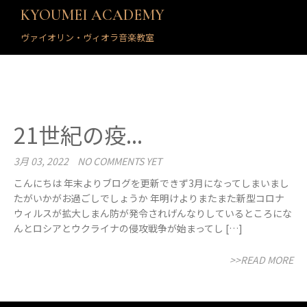
KYOUMEI ACADEMY
ヴァイオリン・ヴィオラ音楽教室
21世紀の疫...
3月 03, 2022
NO COMMENTS YET
こんにちは 年末よりブログを更新できず3月になってしまいまし
たがいかがお過ごしでしょうか 年明けよりまたまた新型コロナ
ウィルスが拡大しまん防が発令されげんなりしているところにな
んとロシアとウクライナの侵攻戦争が始まってし […]
>>READ MORE