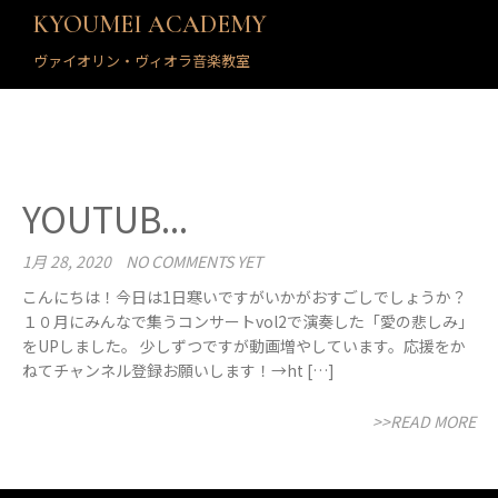
KYOUMEI ACADEMY
ヴァイオリン・ヴィオラ音楽教室
YOUTUB...
1月 28, 2020
NO COMMENTS YET
こんにちは！今日は1日寒いですがいかがおすごしでしょうか？
１０月にみんなで集うコンサートvol2で演奏した「愛の悲しみ」
をUPしました。 少しずつですが動画増やしています。応援をか
ねてチャンネル登録お願いします！→ht […]
>>READ MORE