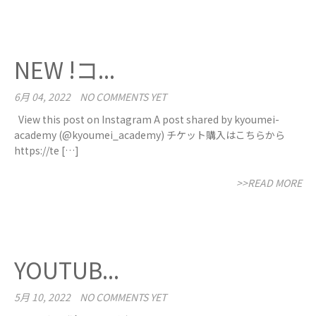
NEW !コ...
6月 04, 2022
NO COMMENTS YET
View this post on Instagram A post shared by kyoumei-
academy (@kyoumei_academy) チケット購入はこちらから
https://te […]
>>READ MORE
YOUTUB...
5月 10, 2022
NO COMMENTS YET