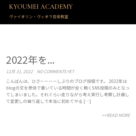
KYOUMEI ACADEMY
ヴァイオリン・ヴィオラ音楽教室
2022年を...
12月 31, 2022
NO COMMENTS YET
こんばんは、ひさーーーーしぶりのブログ投稿です。 2022年は
blogの文を単体で書いている時間が全く無くSNS投稿のみとなっ
てしまいました。それぐらい走りながら考え実行し考察し計画し
て変更しの繰り返しで本当に初めてやる […]
>>READ MORE