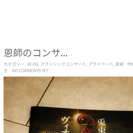
恩師のコンサ...
カテゴリー :
BLOG
,
クラッシックコンサート
,
プライベート
,
音楽
作
き
NO COMMENTS YET