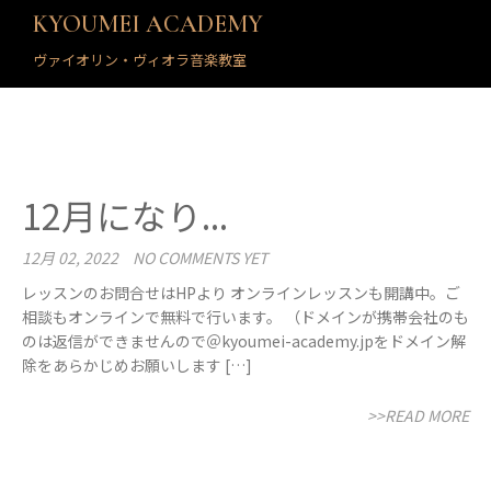
KYOUMEI ACADEMY
ヴァイオリン・ヴィオラ音楽教室
12月になり...
12月 02, 2022
NO COMMENTS YET
レッスンのお問合せはHPより オンラインレッスンも開講中。ご
相談もオンラインで無料で行います。 （ドメインが携帯会社のも
のは返信ができませんので＠kyoumei-academy.jpをドメイン解
除をあらかじめお願いします […]
>>READ MORE