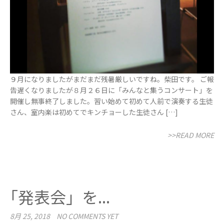
９月になりましたがまだまだ残暑厳しいですね。柴田です。 ご報
告遅くなりましたが８月２６日に「みんなと集うコンサート」を
開催し無事終了しました。習い始めて初めて人前で演奏する生徒
さん、室内楽は初めてでキンチョーした生徒さん […]
>>READ MORE
｢発表会」を...
8月 25, 2018
NO COMMENTS YET