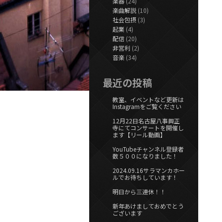
楽器
(24)
楽曲解説
(10)
社会包摂
(3)
起業
(4)
配信
(20)
非営利
(2)
音楽
(34)
最近の投稿
教室、イベントなど更新は
Instagramをご覧ください
12月22日名古屋八事興正
寺にてコンサートを開催し
ます【リール動画】
YouTubeチャンネル登録者
数５００になりました！
2024.09.16サラマンカホー
ルでお待ちしています！
明日から三連休！！
新年あけましておめでとう
ございます