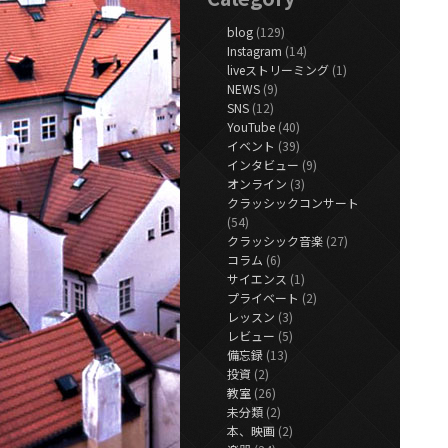
blog
(129)
Instagram
(14)
liveストリーミング
(1)
NEWS
(9)
SNS
(12)
YouTube
(40)
イベント
(39)
インタビュー
(9)
オンライン
(3)
クラッシックコンサート
(54)
クラッシック音楽
(27)
コラム
(6)
サイエンス
(1)
プライベート
(2)
レッスン
(3)
レビュー
(5)
備忘録
(13)
投資
(2)
教室
(26)
未分類
(2)
本、映画
(2)