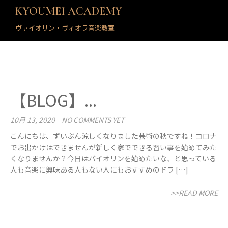
KYOUMEI ACADEMY
ヴァイオリン・ヴィオラ音楽教室
【BLOG】...
10月 13, 2020
NO COMMENTS YET
こんにちは、ずいぶん涼しくなりました芸術の秋ですね！コロナ
でお出かけはできませんが新しく家でできる習い事を始めてみた
くなりませんか？今日はバイオリンを始めたいな、と思っている
人も音楽に興味ある人もない人にもおすすめのドラ […]
>>READ MORE