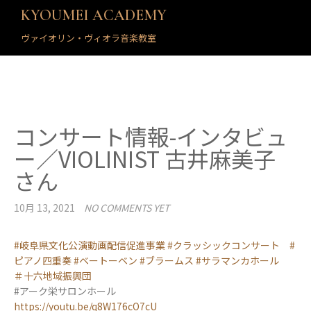
KYOUMEI ACADEMY
ヴァイオリン・ヴィオラ音楽教室
コンサート情報-インタビュ
ー／VIOLINIST 古井麻美子
さん
10月 13, 2021
NO COMMENTS YET
#岐阜県文化公演動画配信促進事業
#クラッシックコンサート
#
ピアノ四重奏
#ベートーベン
#ブラームス
#サラマンカホール
＃十六地域振興団
#アーク栄サロンホール
https://youtu.be/q8W176cO7cU