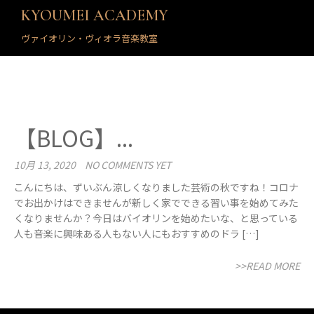
KYOUMEI ACADEMY
ヴァイオリン・ヴィオラ音楽教室
【BLOG】...
10月 13, 2020
NO COMMENTS YET
こんにちは、ずいぶん涼しくなりました芸術の秋ですね！コロナ
でお出かけはできませんが新しく家でできる習い事を始めてみた
くなりませんか？今日はバイオリンを始めたいな、と思っている
人も音楽に興味ある人もない人にもおすすめのドラ […]
>>READ MORE