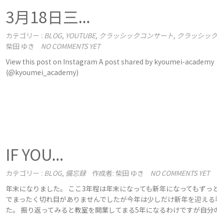
3月18日三...
カテゴリー :
BLOG
,
YOUTUBE
,
クラッシックコンサート
,
クラッシッ
柴田 ゆき
NO COMMENTS YET
View this post on Instagram A post shared by kyoumei-academy
(@kyoumei_academy)
IF YOU...
カテゴリー :
BLOG
,
備忘録
作成者: 柴田 ゆき
NO COMMENTS YET
年末になりました。 ここ3年程は年末になっても新年になってもずっ
でまったく切れ目がありませんでしたが今年は少しだけ新年を迎える
た。 振り返ってみると教室を開業してまる5年になるわけですが自分の 