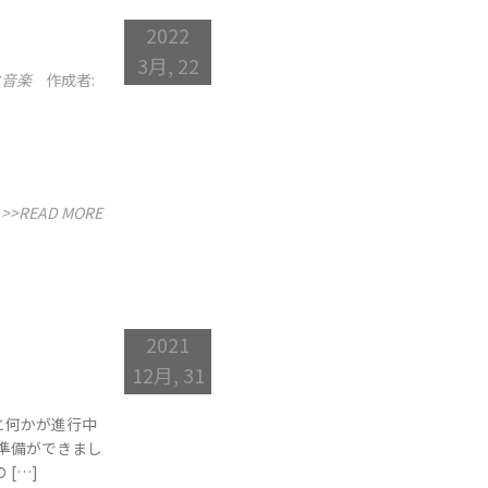
2022
3月, 22
ク音楽
作成者:
>>READ MORE
2021
12月, 31
と何かが進行中
準備ができまし
[…]