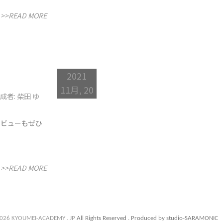
>>READ MORE
2021
11月, 20
成者: 柴田 ゆ
タビューもぜひ
>>READ MORE
026 KYOUMEI-ACADEMY . JP
All Rights Reserved . Produced by studio-SARAMONIC