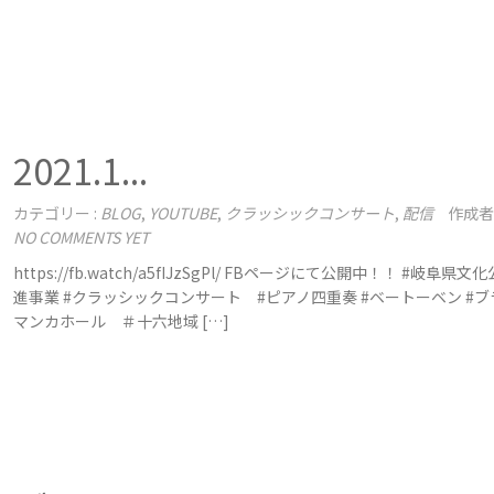
2021.1...
カテゴリー :
BLOG
,
YOUTUBE
,
クラッシックコンサート
,
配信
作成者
NO COMMENTS YET
https://fb.watch/a5fIJzSgPl/ FBページにて公開中！！ #岐阜
進事業 #クラッシックコンサート #ピアノ四重奏 #ベートーベン #ブ
マンカホール ＃十六地域 […]