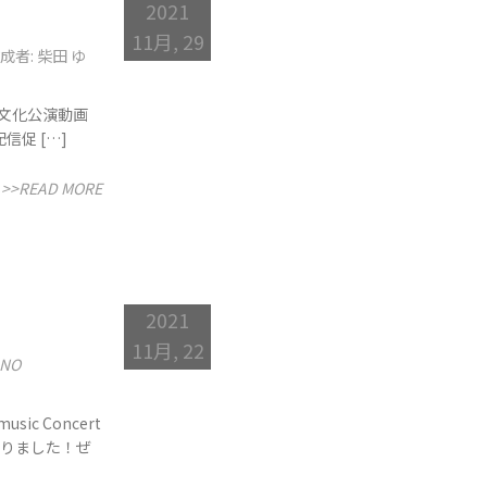
2021
11月, 29
成者: 柴田 ゆ
】岐阜県文化公演動画
配信促 […]
>>READ MORE
2021
11月, 22
NO
ic Concert
始まりました！ぜ