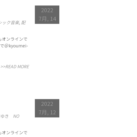
2022
7月, 14
シック音楽
,
配
もオンラインで
kyoumei-
>>READ MORE
2022
7月, 12
 ゆき
NO
もオンラインで