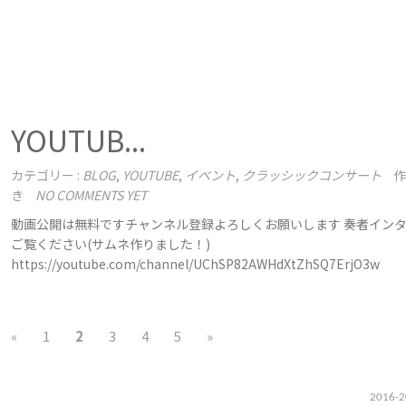
YOUTUB...
カテゴリー :
BLOG
,
YOUTUBE
,
イベント
,
クラッシックコンサート
作
き
NO COMMENTS YET
動画公開は無料ですチャンネル登録よろしくお願いします 奏者イン
ご覧ください(サムネ作りました！)
https://youtube.com/channel/UChSP82AWHdXtZhSQ7ErjO3w
«
1
2
3
4
5
»
2016-2