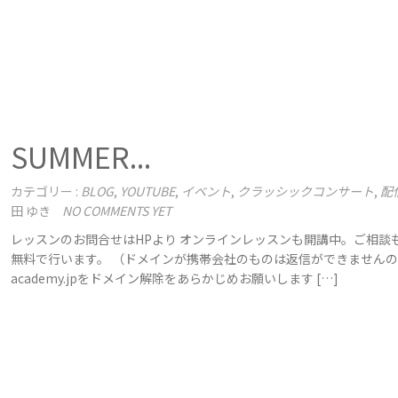
SUMMER...
カテゴリー :
BLOG
,
YOUTUBE
,
イベント
,
クラッシックコンサート
,
配
田 ゆき
NO COMMENTS YET
レッスンのお問合せはHPより オンラインレッスンも開講中。ご相談
無料で行います。 （ドメインが携帯会社のものは返信ができませんので＠
academy.jpをドメイン解除をあらかじめお願いします […]