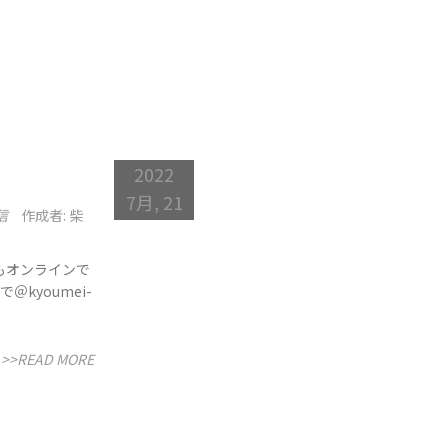
2022
7月, 21
信
作成者: 柴
もオンラインで
kyoumei-
>>READ MORE