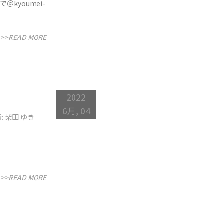
kyoumei-
>>READ MORE
2022
6月, 04
: 柴田 ゆき
>>READ MORE