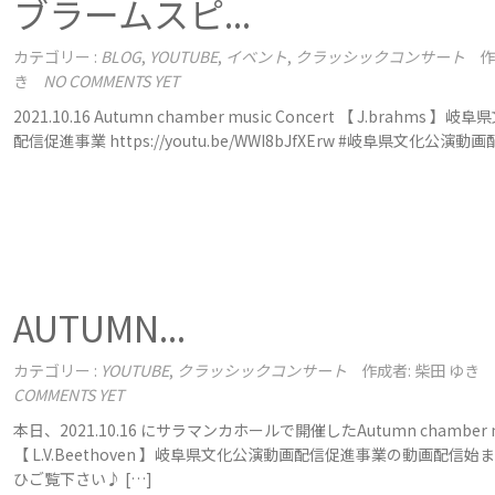
ブラームスピ...
カテゴリー :
BLOG
,
YOUTUBE
,
イベント
,
クラッシックコンサート
作
き
NO COMMENTS YET
2021.10.16 Autumn chamber music Concert 【 J.brahms 
配信促進事業 https://youtu.be/WWI8bJfXErw #岐阜県文化公演動画
AUTUMN...
カテゴリー :
YOUTUBE
,
クラッシックコンサート
作成者: 柴田 ゆき
COMMENTS YET
本日、2021.10.16 にサラマンカホールで開催したAutumn chamber mus
【 L.V.Beethoven 】岐阜県文化公演動画配信促進事業の動画配信
ひご覧下さい♪ […]