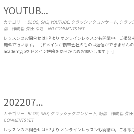
YOUTUB...
カテゴリー :
BLOG
,
SNS
,
YOUTUBE
,
クラッシックコンサート
,
クラッ
信
作成者: 柴田 ゆき
NO COMMENTS YET
レッスンのお問合せはHPより オンラインレッスンも開講中。ご相談
無料で行います。 （ドメインが携帯会社のものは返信ができませんので＠
academy.jpをドメイン解除をあらかじめお願いします […]
202207...
カテゴリー :
BLOG
,
SNS
,
クラッシックコンサート
,
配信
作成者: 柴田
COMMENTS YET
レッスンのお問合せはHPより オンラインレッスンも開講中。ご相談