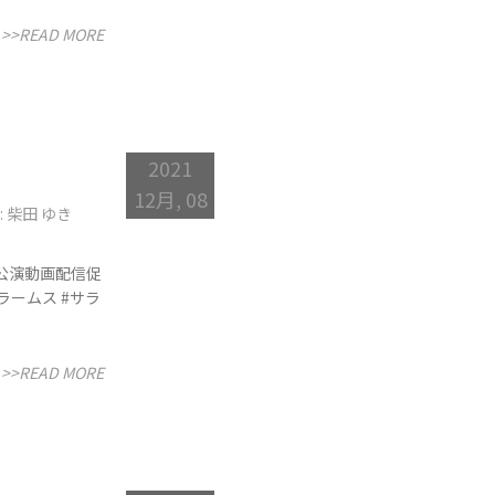
>>READ MORE
2021
12月, 08
: 柴田 ゆき
県文化公演動画配信促
ラームス #サラ
>>READ MORE