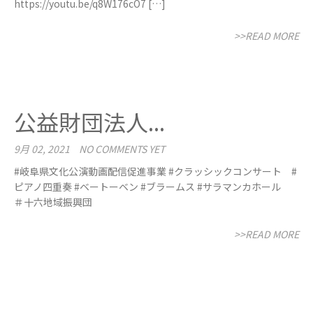
https://youtu.be/q8W176cO7 […]
>>READ MORE
公益財団法人...
9月 02, 2021
NO COMMENTS YET
#岐阜県文化公演動画配信促進事業 #クラッシックコンサート #
ピアノ四重奏 #ベートーベン #ブラームス #サラマンカホール
＃十六地域振興団
>>READ MORE