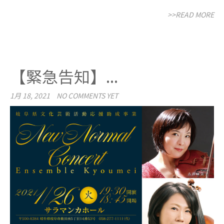
>>READ MORE
【緊急告知】...
1月 18, 2021
NO COMMENTS YET