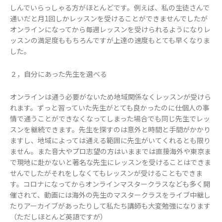
しんでいらっしゃる方がほとんどです。例えば、私の生徒さんで
通いだと月1回しかレッスンを受けることができませんでしたが
オンラインになってから毎週レッスンを受けられるようになりレ
ッスンの満足度ももちろんですが上達の速度もとても早くなりま
した。
２，自分にあった先生を選べる
オンラインは通う必要がないため地域関係なくレッスンが受けら
れます。ずっと習っていた先生がとても良かったのに仕個人の事
情で通うことができなくなってしまった場合でも同じ先生でレッ
スンを継続できます。先生を探すのは意外と時間と手間がかかり
ますし、地域によっては通える範囲に先生がいてくれるとも限り
ません。また音大やプロ志望の方はいままでは直接海外や東京ま
で現地に赴かないと著名な先生にレッスンを受けることはできま
せんでしたがそれをしなくてもレッスンが受けることもできま
す。コロナになってからオンラインマスタークラスなども多く開
催されて、動画には海外の先生のマスタークラスをライブ中継し
たりアーカイブがあったりして私たち講師も大変勉強になります
（ただしほとんど英語ですが）