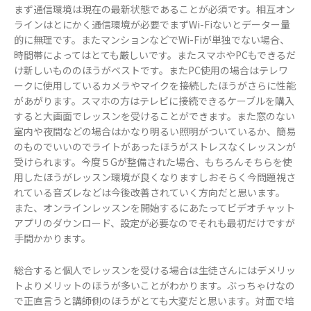
まず通信環境は現在の最新状態であることが必須です。相互オン
ラインはとにかく通信環境が必要でまずWi-Fiないとデーター量
的に無理です。またマンションなどでWi-Fiが単独でない場合、
時間帯によってはとても厳しいです。またスマホやPCもできるだ
け新しいもののほうがベストです。またPC使用の場合はテレワ
ークに使用しているカメラやマイクを接続したほうがさらに性能
があがります。スマホの方はテレビに接続できるケーブルを購入
すると大画面でレッスンを受けることができます。また窓のない
室内や夜間などの場合はかなり明るい照明がついているか、簡易
のものでいいのでライトがあったほうがストレスなくレッスンが
受けられます。今度５Gが整備された場合、もちろんそちらを使
用したほうがレッスン環境が良くなりますしおそらく今問題視さ
れている音ズレなどは今後改善されていく方向だと思います。
また、オンラインレッスンを開始するにあたってビデオチャット
アプリのダウンロード、設定が必要なのでそれも最初だけですが
手間かかります。
総合すると個人でレッスンを受ける場合は生徒さんにはデメリッ
トよりメリットのほうが多いことがわかります。ぶっちゃけなの
で正直言うと講師側のほうがとても大変だと思います。対面で培