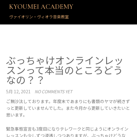
KYOUMEI ACADEMY
ヴァイオリン・ヴィオラ音楽教室
ぶっちゃけオンラインレッ
スンって本当のところどう
なの？？
5月 12, 2021
NO COMMENTS YET
ご無沙汰しております。年度末であまりにも書類のヤマが続きず
っと更新していませんでした。また今月から更新していきたいと
思います。
緊急事態宣言も3度目になりテレワークと同じようにオンライン
レッスンも少しずつ浸透しつつありますが、ぶっちゃけどうな