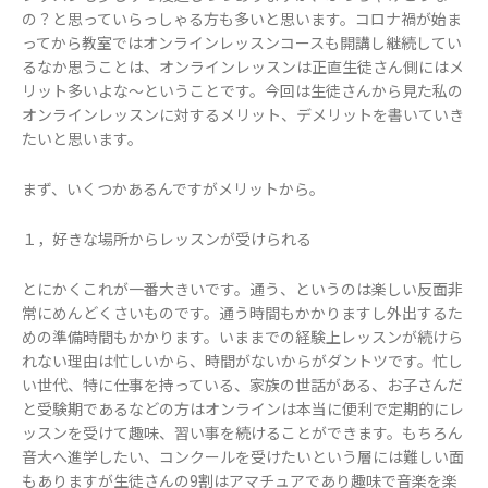
の？と思っていらっしゃる方も多いと思います。コロナ禍が始ま
ってから教室ではオンラインレッスンコースも開講し継続してい
るなか思うことは、オンラインレッスンは正直生徒さん側にはメ
リット多いよな～ということです。今回は生徒さんから見た私の
オンラインレッスンに対するメリット、デメリットを書いていき
たいと思います。
まず、いくつかあるんですがメリットから。
１，好きな場所からレッスンが受けられる
とにかくこれが一番大きいです。通う、というのは楽しい反面非
常にめんどくさいものです。通う時間もかかりますし外出するた
めの準備時間もかかります。いままでの経験上レッスンが続けら
れない理由は忙しいから、時間がないからがダントツです。忙し
い世代、特に仕事を持っている、家族の世話がある、お子さんだ
と受験期であるなどの方はオンラインは本当に便利で定期的にレ
ッスンを受けて趣味、習い事を続けることができます。もちろん
音大へ進学したい、コンクールを受けたいという層には難しい面
もありますが生徒さんの9割はアマチュアであり趣味で音楽を楽