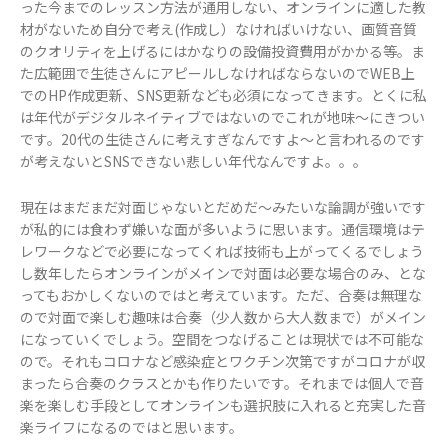
った今までのレッスン方法が通用しない、オンラインに適した教
材がないため自分で考え(作成し）なければいけない、画質音質
のクオリティを上げるにはかなりの設備投資費用がかかる等。ま
た広範囲で生徒さんにアピールしなければならないのでWEB上
でのHP作成更新、SNS更新なども必須になってきます。とくに私
は年代がデジタルネイティブではないのでこれが地味～にきつい
です。20代の生徒さんに考えすぎなんですよ～と言われるのです
が考えないとSNSできない悲しい年代なんですよ。。。
現在はまだまだ対面じゃないとだめだ～みたいな論調が強いです
が私的には食わず嫌いな面が多いように思います。通信環境はテ
レワークなどで必要になってくれば技術も上がってくるでしょう
し数年したらオンラインがメインで対面は必要な場合のみ、とな
ってもおかしくないのではと考えています。ただ、合奏は無理な
ので対面で楽しむ趣味は合奏（少人数から大人数まで）がメイン
になっていくでしょう。空間をつなげることは現状では不可能な
ので。それもコロナなど感染症とワクチン次第ですがコロナが収
まったら合奏のクラスとかも作りたいです。それまでは個人で音
楽を楽しむ手段としてオンラインも選択肢に入れると充実した音
楽ライフになるのではと思います。